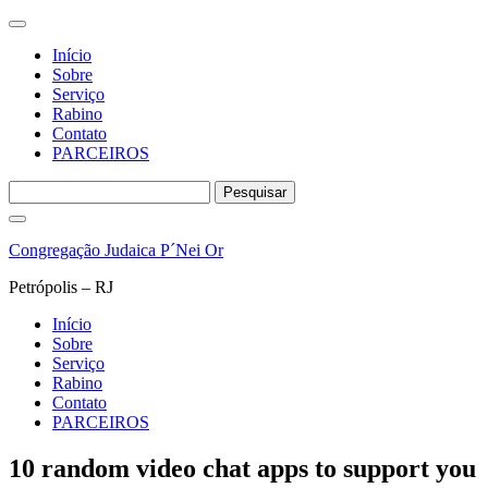
Início
Sobre
Serviço
Rabino
Contato
PARCEIROS
Pesquisar
por:
Pular
para
Congregação Judaica P´Nei Or
o
conteúdo
Petrópolis – RJ
Início
Sobre
Serviço
Rabino
Contato
PARCEIROS
10 random video chat apps to support you