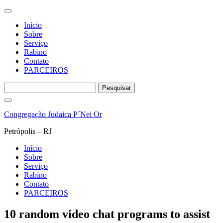
Início
Sobre
Serviço
Rabino
Contato
PARCEIROS
Pesquisar
por:
Pular
para
Congregação Judaica P´Nei Or
o
conteúdo
Petrópolis – RJ
Início
Sobre
Serviço
Rabino
Contato
PARCEIROS
10 random video chat programs to assist