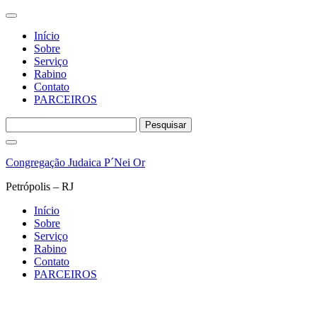
Início
Sobre
Serviço
Rabino
Contato
PARCEIROS
Pesquisar
por:
Pular
para
Congregação Judaica P´Nei Or
o
conteúdo
Petrópolis – RJ
Início
Sobre
Serviço
Rabino
Contato
PARCEIROS