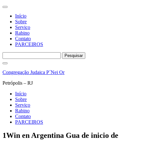
Início
Sobre
Serviço
Rabino
Contato
PARCEIROS
Pesquisar
por:
Pular
para
Congregação Judaica P´Nei Or
o
conteúdo
Petrópolis – RJ
Início
Sobre
Serviço
Rabino
Contato
PARCEIROS
1Win en Argentina Gua de inicio de