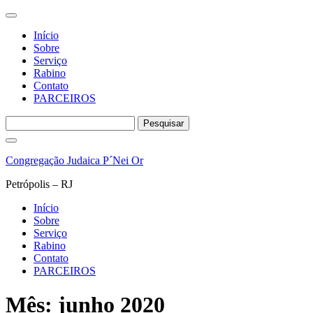
Início
Sobre
Serviço
Rabino
Contato
PARCEIROS
Pesquisar
por:
Pular
para
Congregação Judaica P´Nei Or
o
conteúdo
Petrópolis – RJ
Início
Sobre
Serviço
Rabino
Contato
PARCEIROS
Mês:
junho 2020