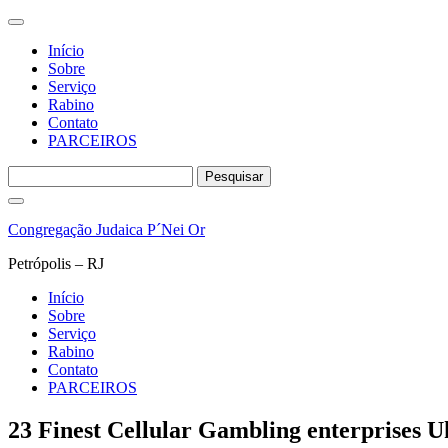
Início
Sobre
Serviço
Rabino
Contato
PARCEIROS
Pesquisar
por:
Pular
para
Congregação Judaica P´Nei Or
o
conteúdo
Petrópolis – RJ
Início
Sobre
Serviço
Rabino
Contato
PARCEIROS
23 Finest Cellular Gambling enterprises U