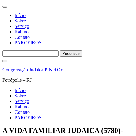
Início
Sobre
Serviço
Rabino
Contato
PARCEIROS
Pesquisar
por:
Pular
para
Congregação Judaica P´Nei Or
o
conteúdo
Petrópolis – RJ
Início
Sobre
Serviço
Rabino
Contato
PARCEIROS
A VIDA FAMILIAR JUDAICA (5780)-