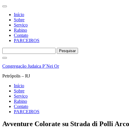
Início
Sobre
Serviço
Rabino
Contato
PARCEIROS
Pesquisar
por:
Pular
para
Congregação Judaica P´Nei Or
o
conteúdo
Petrópolis – RJ
Início
Sobre
Serviço
Rabino
Contato
PARCEIROS
Avventure Colorate su Strada di Polli Arc