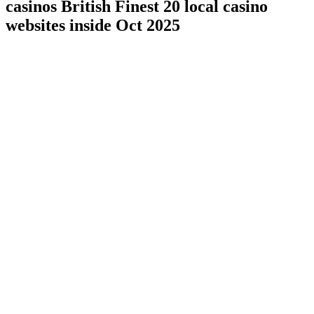
casinos British Finest 20 local casino
websites inside Oct 2025