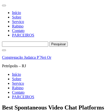
Início
Sobre
Serviço
Rabino
Contato
PARCEIROS
Pesquisar
por:
Pular
para
Congregação Judaica P´Nei Or
o
conteúdo
Petrópolis – RJ
Início
Sobre
Serviço
Rabino
Contato
PARCEIROS
Best Spontaneous Video Chat Platforms