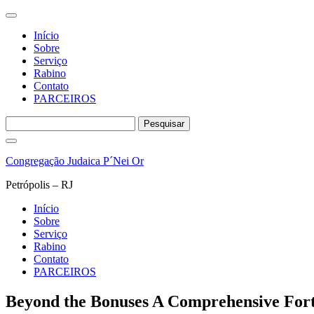
Início
Sobre
Serviço
Rabino
Contato
PARCEIROS
Pesquisar
por:
Pular
para
Congregação Judaica P´Nei Or
o
conteúdo
Petrópolis – RJ
Início
Sobre
Serviço
Rabino
Contato
PARCEIROS
Beyond the Bonuses A Comprehensive Fortu