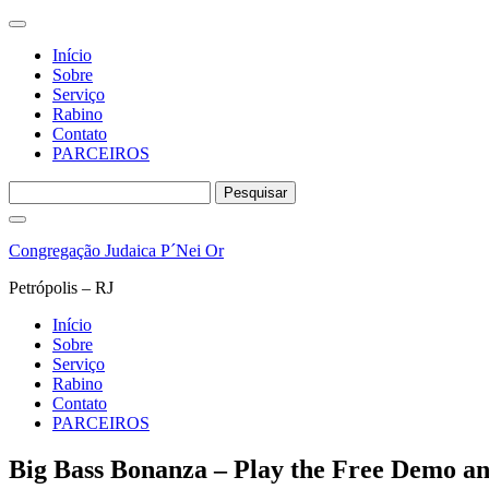
Início
Sobre
Serviço
Rabino
Contato
PARCEIROS
Pesquisar
por:
Pular
para
Congregação Judaica P´Nei Or
o
conteúdo
Petrópolis – RJ
Início
Sobre
Serviço
Rabino
Contato
PARCEIROS
Big Bass Bonanza – Play the Free Demo a