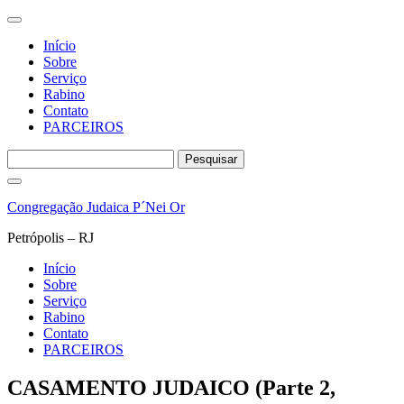
Início
Sobre
Serviço
Rabino
Contato
PARCEIROS
Pesquisar
por:
Pular
para
Congregação Judaica P´Nei Or
o
conteúdo
Petrópolis – RJ
Início
Sobre
Serviço
Rabino
Contato
PARCEIROS
CASAMENTO JUDAICO (Parte 2,