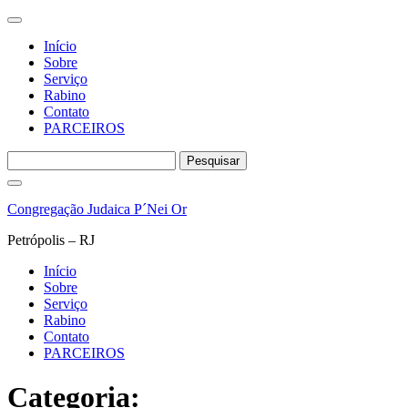
Início
Sobre
Serviço
Rabino
Contato
PARCEIROS
Pesquisar
por:
Pular
para
Congregação Judaica P´Nei Or
o
conteúdo
Petrópolis – RJ
Início
Sobre
Serviço
Rabino
Contato
PARCEIROS
Categoria: