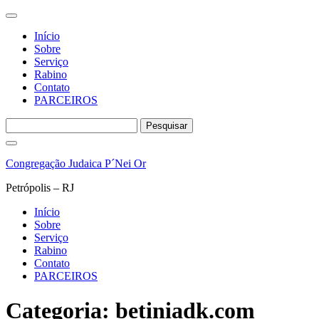
Início
Sobre
Serviço
Rabino
Contato
PARCEIROS
Pesquisar
por:
Pular
para
Congregação Judaica P´Nei Or
o
conteúdo
Petrópolis – RJ
Início
Sobre
Serviço
Rabino
Contato
PARCEIROS
Categoria:
betiniadk.com