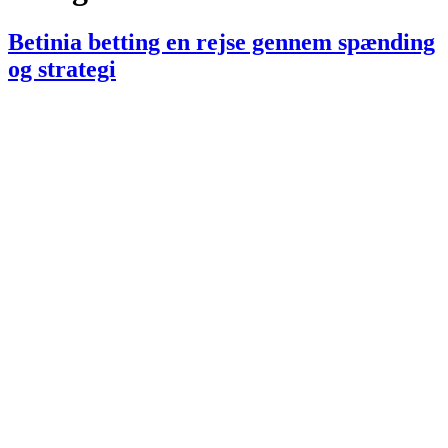
Betinia betting en rejse gennem spænding
og strategi