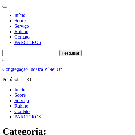
Início
Sobre
Serviço
Rabino
Contato
PARCEIROS
Pesquisar
por:
Pular
para
Congregação Judaica P´Nei Or
o
conteúdo
Petrópolis – RJ
Início
Sobre
Serviço
Rabino
Contato
PARCEIROS
Categoria: