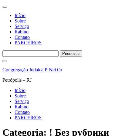
Início
Sobre
Serviço
Rabino
Contato
PARCEIROS
Pesquisar
por:
Pular
para
Congregação Judaica P´Nei Or
o
conteúdo
Petrópolis – RJ
Início
Sobre
Serviço
Rabino
Contato
PARCEIROS
Categoria:
! Без рубрики