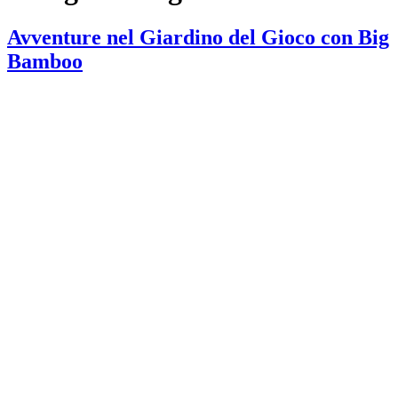
Avventure nel Giardino del Gioco con Big
Bamboo