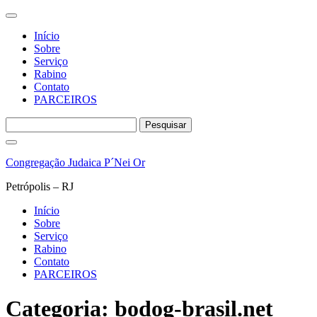
Início
Sobre
Serviço
Rabino
Contato
PARCEIROS
Pesquisar
por:
Pular
para
Congregação Judaica P´Nei Or
o
conteúdo
Petrópolis – RJ
Início
Sobre
Serviço
Rabino
Contato
PARCEIROS
Categoria:
bodog-brasil.net