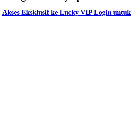
Akses Eksklusif ke Lucky VIP Login unt