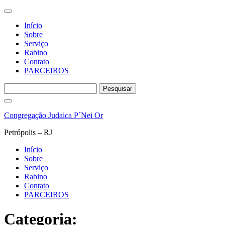
Início
Sobre
Serviço
Rabino
Contato
PARCEIROS
Pesquisar
por:
Pular
para
Congregação Judaica P´Nei Or
o
conteúdo
Petrópolis – RJ
Início
Sobre
Serviço
Rabino
Contato
PARCEIROS
Categoria: