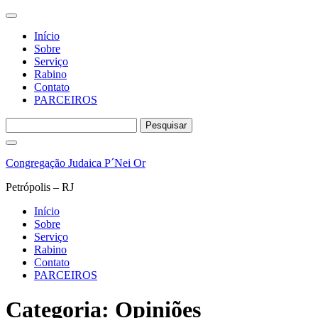
Início
Sobre
Serviço
Rabino
Contato
PARCEIROS
Pesquisar
por:
Pular
para
Congregação Judaica P´Nei Or
o
conteúdo
Petrópolis – RJ
Início
Sobre
Serviço
Rabino
Contato
PARCEIROS
Categoria:
Opiniões