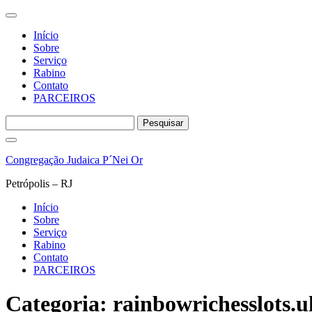
Início
Sobre
Serviço
Rabino
Contato
PARCEIROS
Pesquisar
por:
Pular
para
Congregação Judaica P´Nei Or
o
conteúdo
Petrópolis – RJ
Início
Sobre
Serviço
Rabino
Contato
PARCEIROS
Categoria:
rainbowrichesslots.u