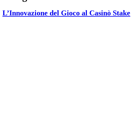
L’Innovazione del Gioco al Casinò Stake