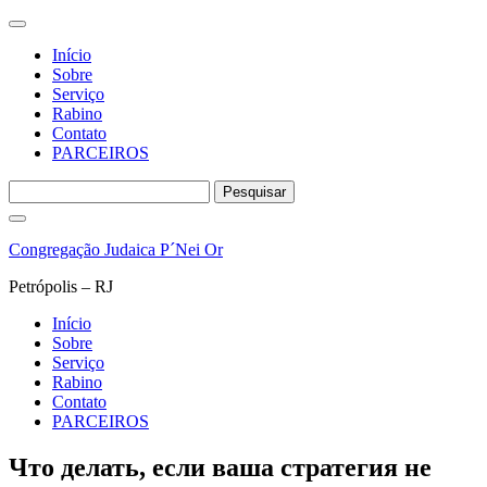
Início
Sobre
Serviço
Rabino
Contato
PARCEIROS
Pesquisar
por:
Pular
para
Congregação Judaica P´Nei Or
o
conteúdo
Petrópolis – RJ
Início
Sobre
Serviço
Rabino
Contato
PARCEIROS
Что делать, если ваша стратегия не