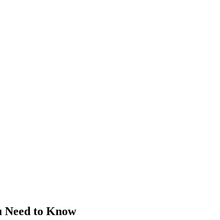
u Need to Know