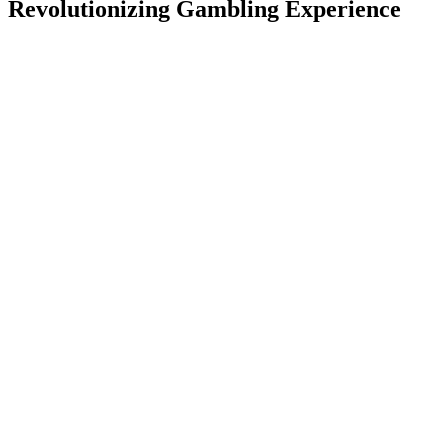
Revolutionizing Gambling Experience