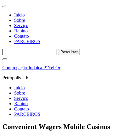
Início
Sobre
Serviço
Rabino
Contato
PARCEIROS
Pesquisar
por:
Pular
para
Congregação Judaica P´Nei Or
o
conteúdo
Petrópolis – RJ
Início
Sobre
Serviço
Rabino
Contato
PARCEIROS
Convenient Wagers Mobile Casinos