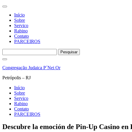
Início
Sobre
Serviço
Rabino
Contato
PARCEIROS
Pesquisar
por:
Pular
para
Congregação Judaica P´Nei Or
o
conteúdo
Petrópolis – RJ
Início
Sobre
Serviço
Rabino
Contato
PARCEIROS
Descubre la emoción de Pin-Up Casino en E