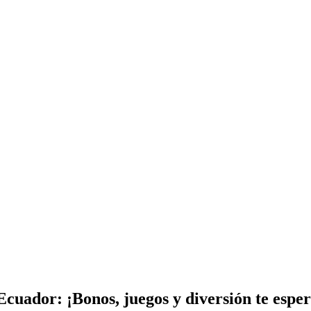
cuador: ¡Bonos, juegos y diversión te espe