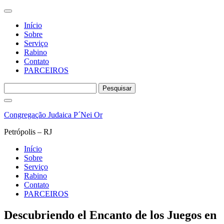
Início
Sobre
Serviço
Rabino
Contato
PARCEIROS
Pesquisar
por:
Pular
para
Congregação Judaica P´Nei Or
o
conteúdo
Petrópolis – RJ
Início
Sobre
Serviço
Rabino
Contato
PARCEIROS
Descubriendo el Encanto de los Juegos en