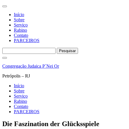
Início
Sobre
Serviço
Rabino
Contato
PARCEIROS
Pesquisar
por:
Pular
para
Congregação Judaica P´Nei Or
o
conteúdo
Petrópolis – RJ
Início
Sobre
Serviço
Rabino
Contato
PARCEIROS
Die Faszination der Glücksspiele