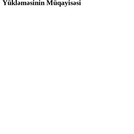
Yükləməsinin Müqayisəsi