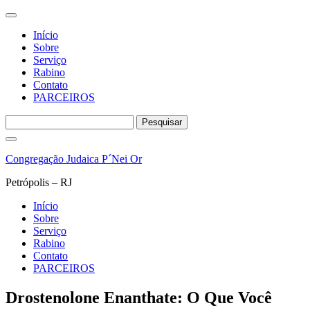
Início
Sobre
Serviço
Rabino
Contato
PARCEIROS
Pesquisar
por:
Pular
para
Congregação Judaica P´Nei Or
o
conteúdo
Petrópolis – RJ
Início
Sobre
Serviço
Rabino
Contato
PARCEIROS
Drostenolone Enanthate: O Que Você