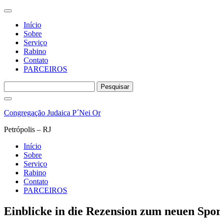
Início
Sobre
Serviço
Rabino
Contato
PARCEIROS
Pesquisar
por:
Pular
para
Congregação Judaica P´Nei Or
o
conteúdo
Petrópolis – RJ
Início
Sobre
Serviço
Rabino
Contato
PARCEIROS
Einblicke in die Rezension zum neuen Spor