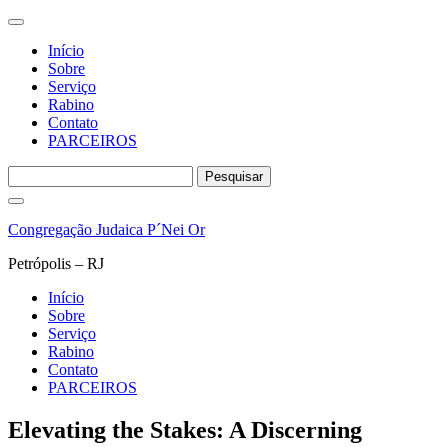
Início
Sobre
Serviço
Rabino
Contato
PARCEIROS
Pesquisar
por:
Pular
para
Congregação Judaica P´Nei Or
o
conteúdo
Petrópolis – RJ
Início
Sobre
Serviço
Rabino
Contato
PARCEIROS
Elevating the Stakes: A Discerning