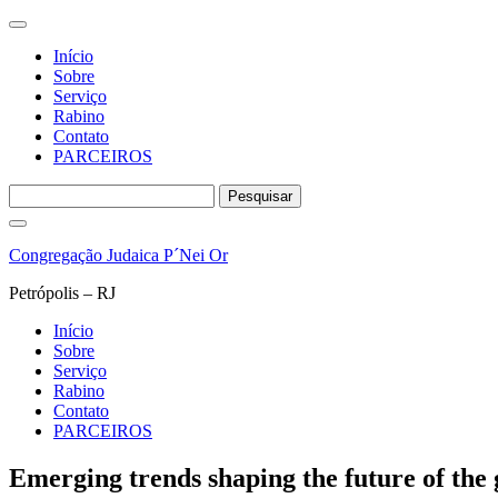
Início
Sobre
Serviço
Rabino
Contato
PARCEIROS
Pesquisar
por:
Pular
para
Congregação Judaica P´Nei Or
o
conteúdo
Petrópolis – RJ
Início
Sobre
Serviço
Rabino
Contato
PARCEIROS
Emerging trends shaping the future of the