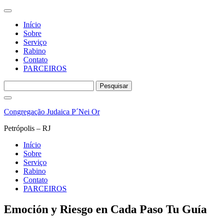
Início
Sobre
Serviço
Rabino
Contato
PARCEIROS
Pesquisar
por:
Pular
para
Congregação Judaica P´Nei Or
o
conteúdo
Petrópolis – RJ
Início
Sobre
Serviço
Rabino
Contato
PARCEIROS
Emoción y Riesgo en Cada Paso Tu Guía