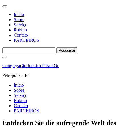
Início
Sobre
Serviço
Rabino
Contato
PARCEIROS
Pesquisar
por:
Pular
para
Congregação Judaica P´Nei Or
o
conteúdo
Petrópolis – RJ
Início
Sobre
Serviço
Rabino
Contato
PARCEIROS
Entdecken Sie die aufregende Welt des