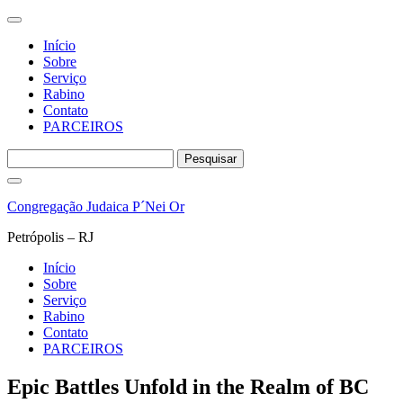
Início
Sobre
Serviço
Rabino
Contato
PARCEIROS
Pesquisar
por:
Pular
para
Congregação Judaica P´Nei Or
o
conteúdo
Petrópolis – RJ
Início
Sobre
Serviço
Rabino
Contato
PARCEIROS
Epic Battles Unfold in the Realm of BC