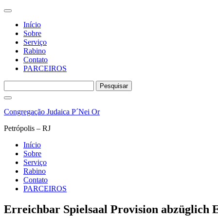
Início
Sobre
Serviço
Rabino
Contato
PARCEIROS
Pesquisar
por:
Pular
para
Congregação Judaica P´Nei Or
o
conteúdo
Petrópolis – RJ
Início
Sobre
Serviço
Rabino
Contato
PARCEIROS
Erreichbar Spielsaal Provision abzüglich E