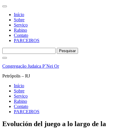
Início
Sobre
Serviço
Rabino
Contato
PARCEIROS
Pesquisar
por:
Pular
para
Congregação Judaica P´Nei Or
o
conteúdo
Petrópolis – RJ
Início
Sobre
Serviço
Rabino
Contato
PARCEIROS
Evolución del juego a lo largo de la