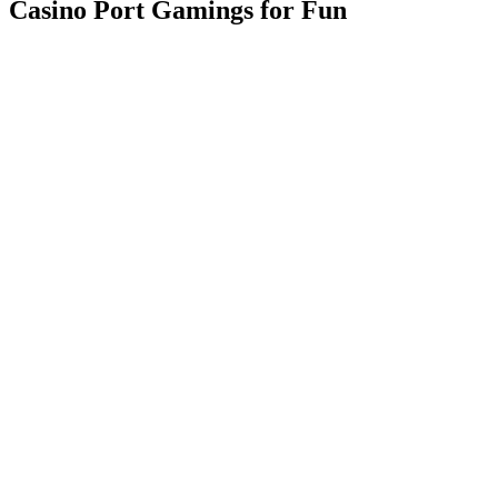
Casino Port Gamings for Fun