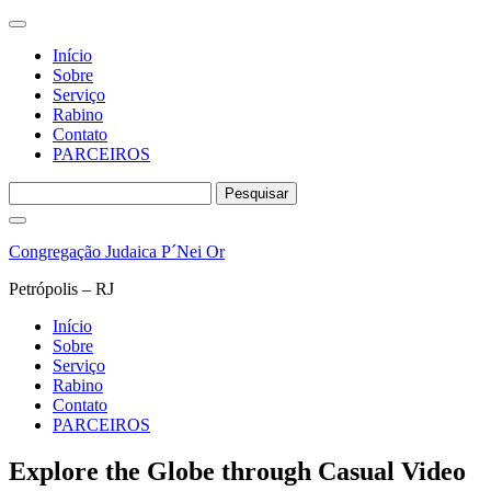
Início
Sobre
Serviço
Rabino
Contato
PARCEIROS
Pesquisar
por:
Pular
para
Congregação Judaica P´Nei Or
o
conteúdo
Petrópolis – RJ
Início
Sobre
Serviço
Rabino
Contato
PARCEIROS
Explore the Globe through Casual Video