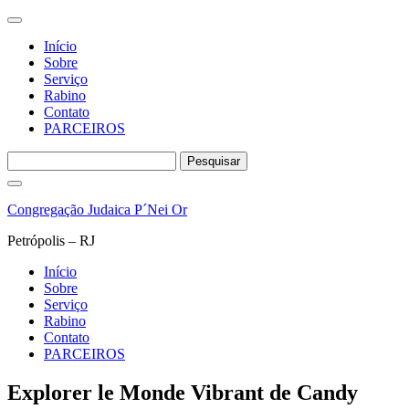
Início
Sobre
Serviço
Rabino
Contato
PARCEIROS
Pesquisar
por:
Pular
para
Congregação Judaica P´Nei Or
o
conteúdo
Petrópolis – RJ
Início
Sobre
Serviço
Rabino
Contato
PARCEIROS
Explorer le Monde Vibrant de Candy