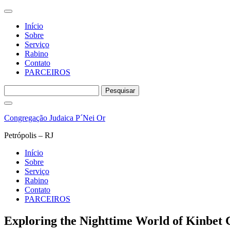
Início
Sobre
Serviço
Rabino
Contato
PARCEIROS
Pesquisar
por:
Pular
para
Congregação Judaica P´Nei Or
o
conteúdo
Petrópolis – RJ
Início
Sobre
Serviço
Rabino
Contato
PARCEIROS
Exploring the Nighttime World of Kinbet C