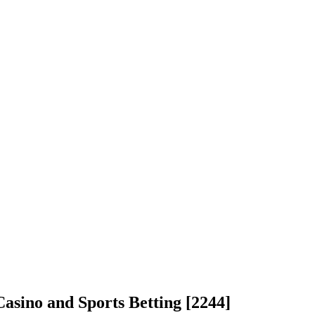
asino and Sports Betting [2244]