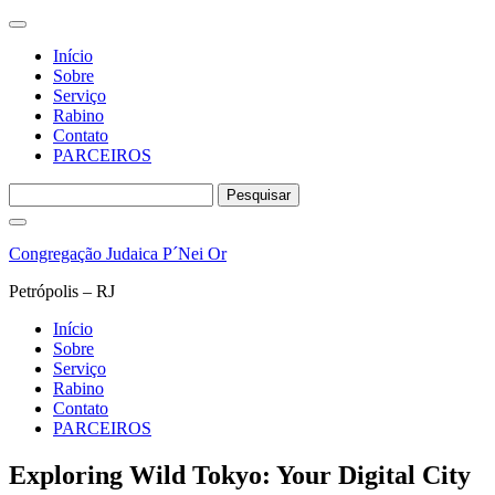
Início
Sobre
Serviço
Rabino
Contato
PARCEIROS
Pesquisar
por:
Pular
para
Congregação Judaica P´Nei Or
o
conteúdo
Petrópolis – RJ
Início
Sobre
Serviço
Rabino
Contato
PARCEIROS
Exploring Wild Tokyo: Your Digital City