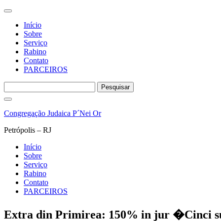
Início
Sobre
Serviço
Rabino
Contato
PARCEIROS
Pesquisar
por:
Pular
para
Congregação Judaica P´Nei Or
o
conteúdo
Petrópolis – RJ
Início
Sobre
Serviço
Rabino
Contato
PARCEIROS
Extra din Primirea: 150% in jur �Cinci 