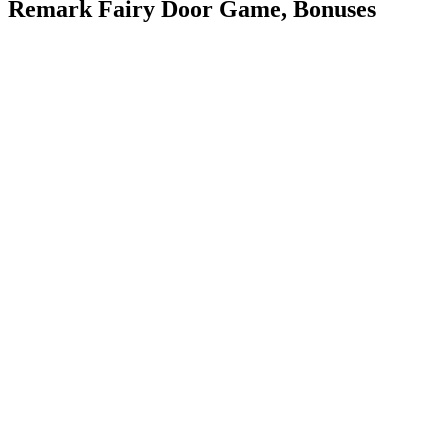
Remark Fairy Door Game, Bonuses