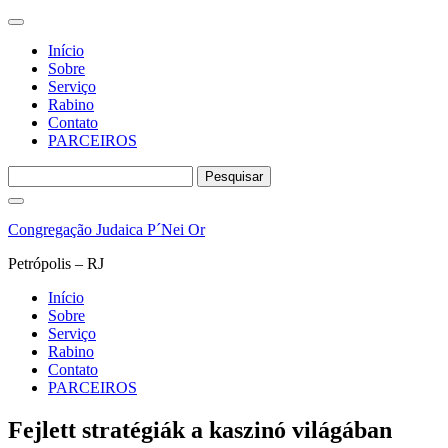
Início
Sobre
Serviço
Rabino
Contato
PARCEIROS
Pesquisar
por:
Pular
para
Congregação Judaica P´Nei Or
o
conteúdo
Petrópolis – RJ
Início
Sobre
Serviço
Rabino
Contato
PARCEIROS
Fejlett stratégiák a kaszinó világában