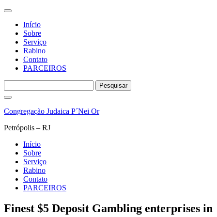
Início
Sobre
Serviço
Rabino
Contato
PARCEIROS
Pesquisar
por:
Pular
para
Congregação Judaica P´Nei Or
o
conteúdo
Petrópolis – RJ
Início
Sobre
Serviço
Rabino
Contato
PARCEIROS
Finest $5 Deposit Gambling enterprises in