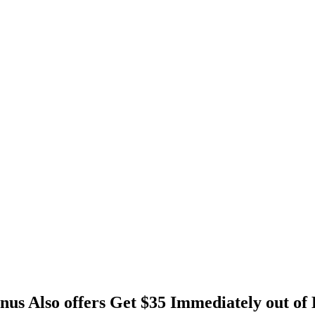
bonus Also offers Get $35 Immediately out